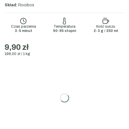
Skład:
Rooibos
Czas parzenia
Temperatura
Ilość suszu
3-5 minut
90-95 stopni
2-3 g / 250 ml
9,90 zł
198,00 zł / 1 kg
Wybierz wariant:
Poszczególne warianty mogą różnić się ceną
Wybierz gramaturę:
50g
100g
200g