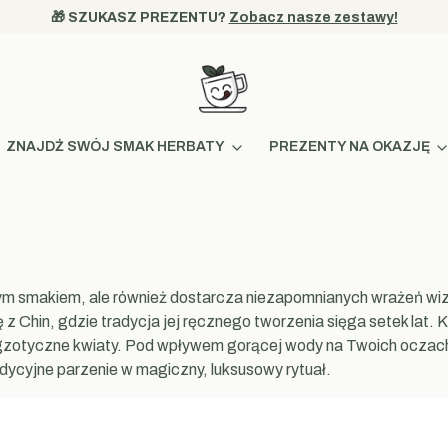
🎁 SZUKASZ PREZENTU? 
Zobacz nasze zestawy!
ZNAJDŹ SWÓJ SMAK HERBATY
PREZENTY NA OKAZJĘ
nym smakiem, ale również dostarcza niezapomnianych wrażeń wiz
 Chin, gdzie tradycja jej ręcznego tworzenia sięga setek lat. K
egzotyczne kwiaty. Pod wpływem gorącej wody na Twoich oczach r
dycyjne parzenie w magiczny, luksusowy rytuał.