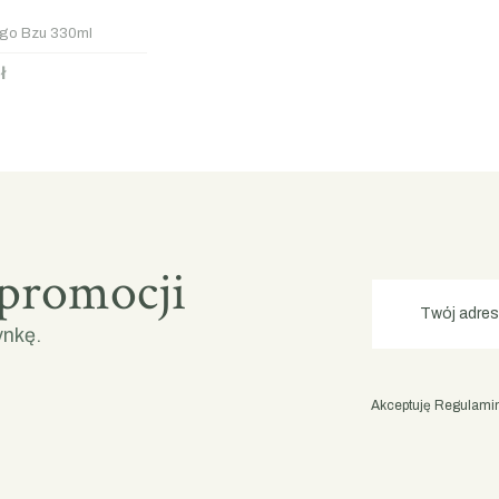
ego Bzu 330ml
ł
 promocji
Twój adres
ynkę.
Akceptuję Regulamin 