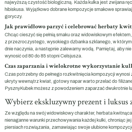
najwyższą czystość biologiczną. Każda kulka jest zwijana ręc
hibiskusa. Wyjątkowo dobrane kompozycje smakowe sprawiają,
goryczy.
Jak prawidłowo parzyć i celebrować herbaty kwit
Chcąc cieszyć się pełnią smaku oraz widowiskowym efektem,
z przezroczystego, wysokiego dzbanka szklanego, w którym k
dnie naczynia, a następnie zalewamy wodą. Pamiętaj, aby nie 
wynosić od 80 do 85 stopni Celsjusza.
Czas zaparzania i wielokrotne wykorzystanie kul
Czas potrzebny do pełnego rozkwitnięcia kompozycji wynosi za
ukryty wewnątrz kwiat, gotowy napar warto przelać do filiżane
PysznyKubek możesz z powodzeniem zaparzać dwukrotnie lub n
Wybierz ekskluzywny prezent i luksus
Ze względu na swój widowiskowy charakter, herbata kwitnąca
nienaganne warunki przechowywania każdej kulki, chroniąc jej
piersiach rozwiązania, zamawiając swoje ulubione kompozycj