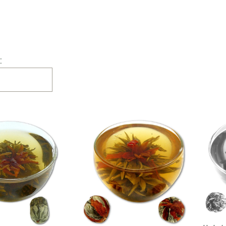
a produktów
: