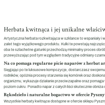
Herbata kwitnąca i jej unikalne właśc
Artystyczna herbata rozkwitająca w szklance to wspaniały i 
zalet tego wyjątkowego produktu. Kulki te powstają najczęście
oba te szlachetne gatunki przechodzą minimalny proces obrób
przewyższając pod tym względem tradycyjne odmiany czarn
Na co pomaga regularne picie naparów z herbat a
Sięgając po te luksusowe kompozycje, dostarczasz swojemu o
rodników, opóźnia procesy starzenia się komórek oraz doskon
organizmu, wykazuje działanie przeciwzapalne oraz pomaga w 
poziom cukru. Ponadto napar z całych liści skutecznie obni
Rękodzieło i naturalne bogactwo w ofercie Pysz
Wszystkie herbaty kwitnące dostępne w ofercie sklepu Pysz