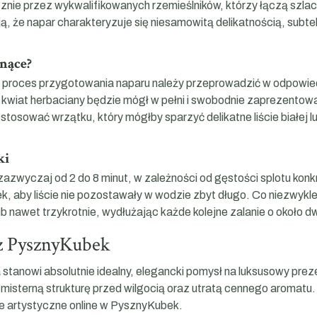
znie przez wykwalifikowanych rzemieślników, którzy łączą szlache
 że napar charakteryzuje się niesamowitą delikatnością, subte
nące?
 proces przygotowania naparu należy przeprowadzić w odpowie
wiat herbaciany będzie mógł w pełni i swobodnie zaprezentowa
stosować wrzątku, który mógłby sparzyć delikatne liście białej
ki
zwyczaj od 2 do 8 minut, w zależności od gęstości splotu konkr
k, aby liście nie pozostawały w wodzie zbyt długo. Co niezwykle 
awet trzykrotnie, wydłużając każde kolejne zalanie o około dw
 z PysznyKubek
 stanowi absolutnie idealny, elegancki pomysł na luksusowy pr
 misterną strukturę przed wilgocią oraz utratą cennego aromatu
e artystyczne online w PysznyKubek.