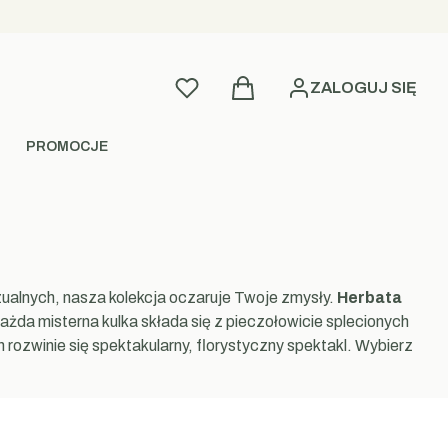
Produkty w koszyku: 0. Zobac
Ulubione
ZALOGUJ SIĘ
PROMOCJE
ualnych, nasza kolekcja oczaruje Twoje zmysły.
Herbata
ażda misterna kulka składa się z pieczołowicie splecionych
ozwinie się spektakularny, florystyczny spektakl. Wybierz