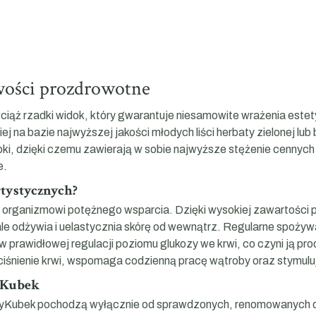
iwości prozdrowotne
wciąż rzadki widok, który gwarantuje niesamowite wrażenia estet
j na bazie najwyższej jakości młodych liści herbaty zielonej lub
ki, dzięki czemu zawierają w sobie najwyższe stężenie cennych
e.
rtystycznych?
rganizmowi potężnego wsparcia. Dzięki wysokiej zawartości pol
ale odżywia i uelastycznia skórę od wewnątrz. Regularne spożyw
prawidłowej regulacji poziomu glukozy we krwi, co czyni ją pr
ża ciśnienie krwi, wspomaga codzienną pracę wątroby oraz stym
nyKubek
nyKubek pochodzą wyłącznie od sprawdzonych, renomowanych dy