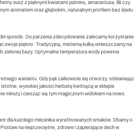
tny susz z pięknymi kwiatami jaśminu, amarantusa, lilii czy
lnym aromatem oraz głębokim, naturalnym profilem bez śladu
dni sposób. Do parzenia zdecydowanie zalecamy korzystanie
ć swoje piękno. Tradycyjną, misterną kulkę umieszczamy na
 lub zielonej bazy. Optymalna temperatura wody powinna
etnego wariantu. Gdy pąk całkowicie się otworzy, odsłaniając
istotne, wysokiej jakości herbatę kwitnącą w sklepie
ie minuty i ciesząc się tym magicznym widokiem na nowo.
ezent dla każdego miłośnika wyrafinowanych smaków. Dbamy o
. Postaw na nieprzeciętne, zdrowe i zapierające dech w