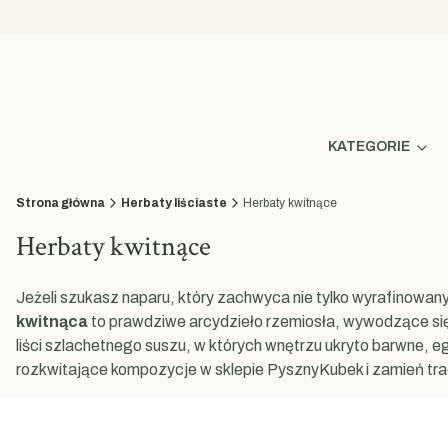
KATEGORIE
Strona główna
Herbaty liściaste
Herbaty kwitnące
Herbaty kwitnące
Jeżeli szukasz naparu, który zachwyca nie tylko wyrafinowa
kwitnąca
to prawdziwe arcydzieło rzemiosła, wywodzące się z
liści szlachetnego suszu, w których wnętrzu ukryto barwne, 
rozkwitające kompozycje w sklepie PysznyKubek i zamień tra