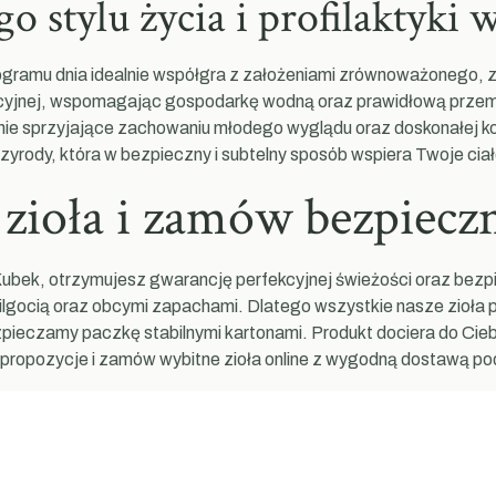
stylu życia i profilaktyki w
amu dnia idealnie współgra z założeniami zrównoważonego, zd
ukcyjnej, wspomagając gospodarkę wodną oraz prawidłową przem
nie sprzyjające zachowaniu młodego wyglądu oraz doskonałej k
zyrody, która w bezpieczny i subtelny sposób wspiera Twoje cia
zioła i zamów bezpieczn
Kubek, otrzymujesz gwarancję perfekcyjnej świeżości oraz bez
ilgocią oraz obcymi zapachami. Dlatego wszystkie nasze zioła 
zpieczamy paczkę stabilnymi kartonami. Produkt dociera do Cieb
e propozycje i zamów wybitne zioła online z wygodną dostawą p