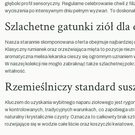
głęboki profil sensoryczny. Regularne celebrowanie chwil z fi
wyciszenia po intensywnym dniu pełnym wyzwań. To doskonał
Szlachetne gatunki ziół dl
Nasza starannie skomponowana oferta obejmuje najbardziej ce
Klasyczny rumianek oraz orzeźwiająca mięta to pozycje niezr
aromatyczna melisa lekarska cieszy się ogromnym uznaniem 
W naszej kolekcji nie mogło zabraknąć także szlachetnej po
witalność.
Rzemieślniczy standard sus
Kluczem do uzyskania wybitnego naparu ziołowego jest rygor
w kontrolowanych, tradycyjnych warunkach, co zapobiega utr
naturalny i krystalicznie czysty. Oznacza to całkowity bra
rozwijające się w wodzie całe liście oraz koszyczki kwiatowe