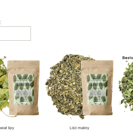
a produktów
:
Bests
wiat lipy
Liść maliny