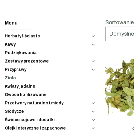
List
Sortowanie
Domyślne
Herbaty liściaste
Kawy
Podziękowania
Zestawy prezentowe
Przyprawy
Zioła
Kwiaty jadalne
Owoce liofilizowane
Przetwory naturalne i miody
Słodycze
Świece sojowe i dodatki
Olejki eteryczne i zapachowe
K