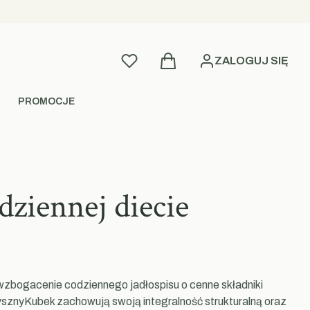
Produkty w koszyku: 0. Zobac
Ulubione
ZALOGUJ SIĘ
PROMOCJE
ziennej diecie
wzbogacenie codziennego jadłospisu o cenne składniki
sznyKubek zachowują swoją integralność strukturalną oraz