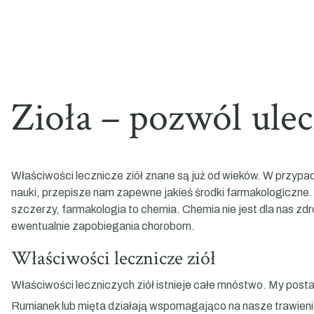
Zioła – pozwól ulecz
Właściwości lecznicze ziół znane są już od wieków. W przy
nauki, przepisze nam zapewne jakieś środki farmakologiczne.
szczerzy, farmakologia to chemia. Chemia nie jest dla nas zdro
ewentualnie zapobiegania chorobom.
Właściwości lecznicze ziół
Właściwości leczniczych ziół istnieje całe mnóstwo. My pos
Rumianek lub mięta działają wspomagająco na nasze trawienie