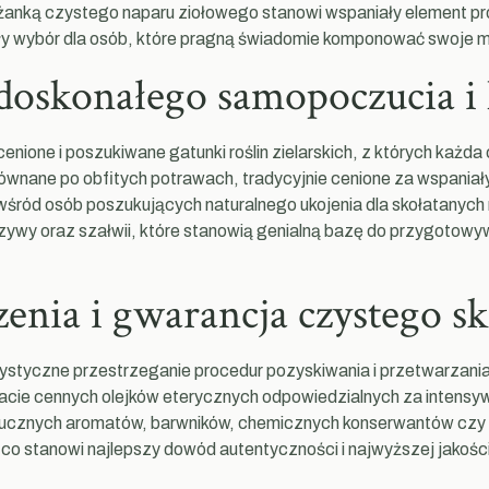
liżanką czystego naparu ziołowego stanowi wspaniały element pro
y wybór dla osób, które pragną świadomie komponować swoje men
a doskonałego samopoczucia i
nione i poszukiwane gatunki roślin zielarskich, z których każda
ównane po obfitych potrawach, tradycyjnie cenione za wspaniały 
wśród osób poszukujących naturalnego ukojenia dla skołatanyc
krzywy oraz szałwii, które stanowią genialną bazę do przygoto
zenia i gwarancja czystego s
ystyczne przestrzeganie procedur pozyskiwania i przetwarzani
acie cennych olejków eterycznych odpowiedzialnych za intensy
k sztucznych aromatów, barwników, chemicznych konserwantów cz
, co stanowi najlepszy dowód autentyczności i najwyższej jakośc