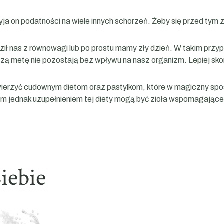
on podatności na wiele innych schorzeń. Żeby się przed tym za
adził nas z równowagi lub po prostu mamy zły dzień. W takim pr
ższą metę nie pozostają bez wpływu na nasz organizm. Lepiej sk
o wierzyć cudownym dietom oraz pastylkom, które w magiczny sposo
ym jednak uzupełnieniem tej diety mogą być zioła wspomagające 
iebie