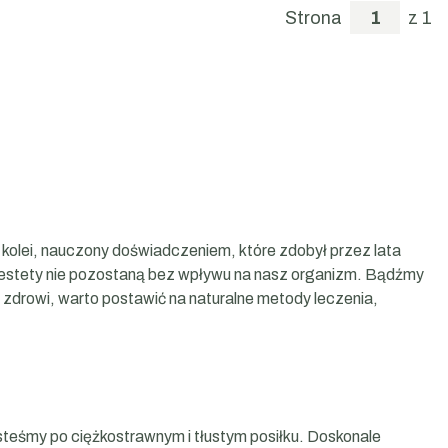
Strona
z 1
z kolei, nauczony doświadczeniem, które zdobył przez lata
niestety nie pozostaną bez wpływu na nasz organizm. Bądźmy
́ zdrowi, warto postawić na naturalne metody leczenia,
steśmy po ciężkostrawnym i tłustym posiłku. Doskonale