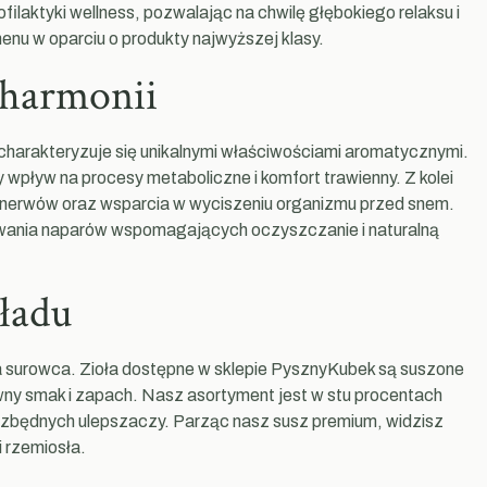
filaktyki wellness, pozwalając na chwilę głębokiego relaksu i
u w oparciu o produkty najwyższej klasy.
 harmonii
 charakteryzuje się unikalnymi właściwościami aromatycznymi.
wpływ na procesy metaboliczne i komfort trawienny. Z kolei
h nerwów oraz wsparcia w wyciszeniu organizmu przed snem.
wywania naparów wspomagających oczyszczanie i naturalną
kładu
a surowca. Zioła dostępne w sklepie PysznyKubek są suszone
wny smak i zapach. Nasz asortyment jest w stu procentach
y zbędnych ulepszaczy. Parząc nasz susz premium, widzisz
i rzemiosła.