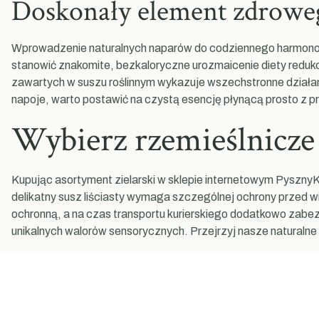
Doskonały element zdrowego 
Wprowadzenie naturalnych naparów do codziennego harmonogr
stanowić znakomite, bezkaloryczne urozmaicenie diety red
zawartych w suszu roślinnym wykazuje wszechstronne działa
napoje, warto postawić na czystą esencję płynącą prosto z pr
Wybierz rzemieślnicze 
Kupując asortyment zielarski w sklepie internetowym Pyszny
delikatny susz liściasty wymaga szczególnej ochrony przed w
ochronną, a na czas transportu kurierskiego dodatkowo zabe
unikalnych walorów sensorycznych. Przejrzyj nasze naturaln