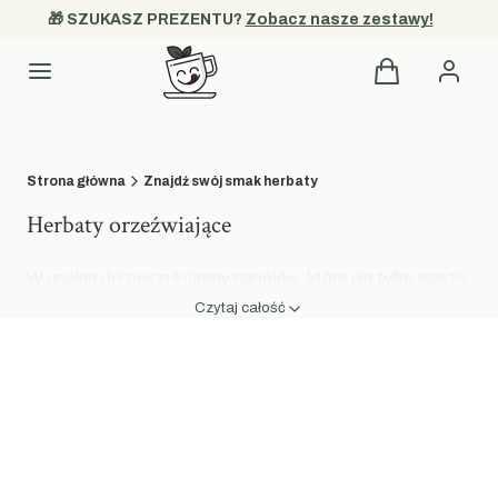
🎁 SZUKASZ PREZENTU? 
Zobacz nasze zestawy!
Produkty w kos
Kategorie
Strona główna
Znajdź swój smak herbaty
Herbaty orzeźwiające
W upalne dni poszukujemy napojów, które nie tylko gaszą
pragnienie, ale również zachwycają bogactwem
Czytaj całość
smaków. Herbaty orzeźwiające z oferty PysznyKubek to
idealne propozycje, które po wystudzeniu lub
przygotowaniu na zimno stają się doskonałym
towarzyszem każdego lata. Dzięki starannie dobranym
kompozycjom owocowym oraz ziołowym, nasze napary
oferują czystą przyjemność i naturalne orzeźwienie.
Odkryj kolekcję mieszanek, które wnoszą powiew