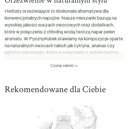
Orzeźwienie w naturalnym stylu
Herbaty orzeźwiające to doskonała alternatywa dla
konwencjonalnych napojów. Nasze mieszanki bazują na
wysokiej jakości suszach owocowych oraz dodatkach,
które w połączeniu z chłodną wodą tworzą napar pełen
aromatu. W PysznyKubek stawiamy na kompozycje oparte
na naturalnych owocach takich jak cytryna, ananas czy
egzotyczne mango, które w połączeniu z ziołami tworzą
harmonijną całość. To sposób na świadome dbanie o
Czytaj całość
odpowiednie nawodnienie organizmu przy jednoczesnym
delektowaniu się wyrafinowanym smakiem.
Wyjątkowe kompozycje do mrożenia
Rekomendowane dla Ciebie
W naszej ofercie znajdziesz propozycje, które wyjątkowo
dobrze sprawdzają się w roli mrożonych naparów:
Cytrynowy Sorbet:
Niezwykle rześkie połączenie
cytryny, ananasa oraz nuty mięty pieprzowej, które
daje efekt zbliżony do sorbetu.