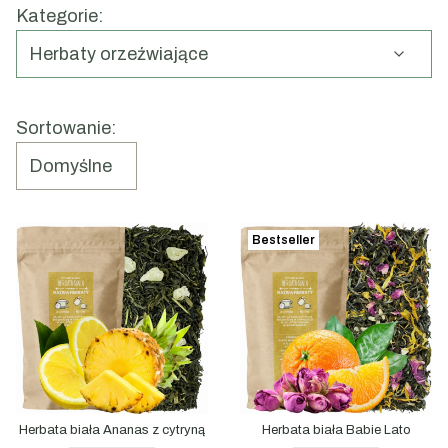
Kategorie:
świeżości do Twojego codziennego menu.
Herbaty orzeźwiające
Koniec menu
Lista produktów
Sortowanie:
Domyślne
Bestseller
Herbata biała Ananas z cytryną
Herbata biała Babie Lato