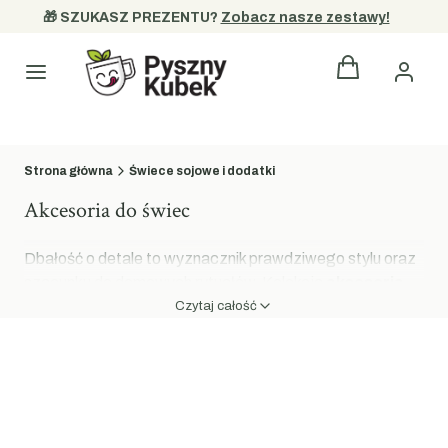
🎁 SZUKASZ PREZENTU? 
Zobacz nasze zestawy!
Produkty w kos
Kategorie
Strona główna
Świece sojowe i dodatki
Akcesoria do świec
Dbałość o detale to wyznacznik prawdziwego stylu oraz
szacunku do domowych rytuałów. Kolekcja
akcesoria
do świec
w sklepie PysznyKubek została stworzona z
Czytaj całość
myślą o osobach, dla których zapalenie świecy jest nie
tylko czynnością, ale chwilą celebrowaną z należytą
uwagą. Nasze akcesoria łączą w sobie funkcjonalność z
wyrafinowanym designem, stanowiąc estetyczne
uzupełnienie dla każdej świecy sojowej z naszej oferty.