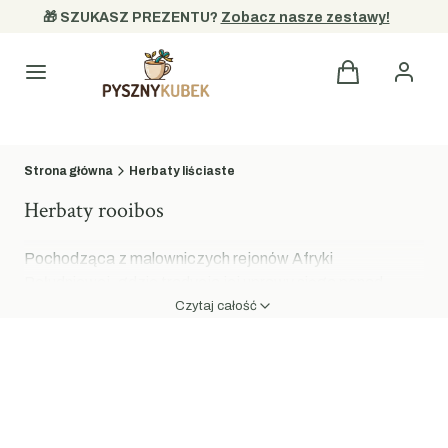
🎁 SZUKASZ PREZENTU? 
Zobacz nasze zestawy!
Kategorie
Strona główna
Herbaty liściaste
Herbaty rooibos
Pochodząca z malowniczych rejonów Afryki
Południowej, gdzie tradycja jej uprawy sięga ponad
tysiąca lat,
herbata Rooibos
to napar absolutnie
Czytaj całość
wyjątkowy. Choć potocznie nazywana jest herbatą, w
rzeczywistości powstaje z liści czerwonokrzewu
afrykańskiego. W sklepie PysznyKubek przygotowaliśmy
wyselekcjonowaną ofertę, w której znajdziesz zarówno
klasyczny, czysty susz, jak i finezyjne kompozycje