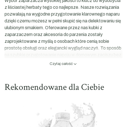
Wybór zaparzacza wysokiej jakości to klucz do wydobycia
z liściastej herbaty tego co najlepsze. Nasze rozwiązania
pozwalają na wygodne przygotowanie klarownego naparu
dzięki czemu możesz w pełni skupić się na delektowaniu się
ulubionym smakiem. Oferowane przez nas kubki z
zaparzaczem oraz akcesoria do parzenia zostały
zaprojektowane z myślą o osobach które cenią sobie
prostotę obsługi oraz elegancki wygląd naczyń. To sposób
na szybkie przygotowanie napoju w domowym zaciszu bez
martwienia się o drobinki liści w filiżance.
Czytaj całość
Roślinne motywy w Twojej kuchni
Nasze zaparzacze wyróżniają się nie tylko
Rekomendowane dla Ciebie
funkcjonalnością ale również starannym wykończeniem.
Dominują u nas motywy kwiatowe oraz roślinne które
nawiązują do klasycznego wzornictwa. Dzięki temu każdy
zaparzacz z naszej oferty staje się małym dziełem sztuki
które pięknie prezentuje się na kuchennym blacie czy stole.
Wierzymy że estetyka otoczenia wpływa na jakość
odpoczynku dlatego dbamy o to aby nasze produkty były