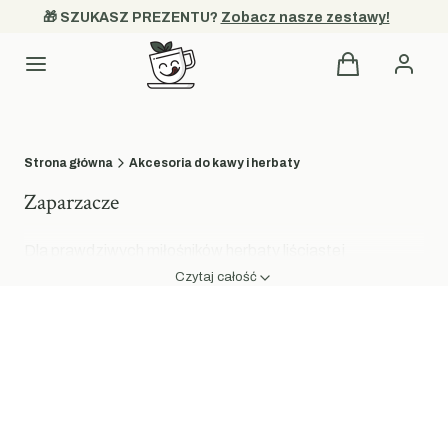
🎁 SZUKASZ PREZENTU? 
Zobacz nasze zestawy!
Produkty w kos
Kategorie
Strona główna
Akcesoria do kawy i herbaty
Zaparzacze
Dla prawdziwych miłośników herbaty liściastej
odpowiednie akcesoria to podstawa codziennego
Czytaj całość
rytuału. Kolekcja zaparzacze w sklepie PysznyKubek to
wybór naczyń oraz akcesoriów które czynią parzenie
naparu procesem czystym oraz wyjątkowo przyjemnym.
Nasze propozycje łączą praktyczne rozwiązania z
estetyką roślinnych wzorów sprawiając że chwila z
ulubioną herbatą nabiera nowego wymiaru. Odkryj
akcesoria które pozwalają cieszyć się pełnią smaku bez