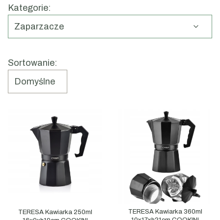
Kategorie:
zbędnych kompromisów.
Zaparzacze
Koniec menu
Lista produktów
Sortowanie:
Domyślne
TERESA Kawiarka 360ml
TERESA Kawiarka 250ml
10x17xh21cm COOKINI