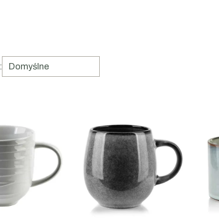
a produktów
:
Domyślne