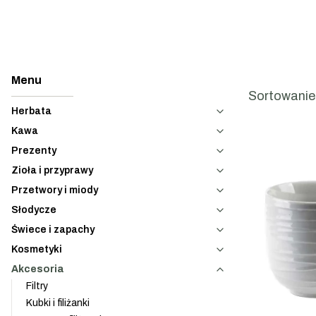
List
Sortowanie
Herbata
Kawa
Prezenty
Zioła i przyprawy
Przetwory i miody
Słodycze
Świece i zapachy
Kosmetyki
Akcesoria
Filtry
Kubki i filiżanki