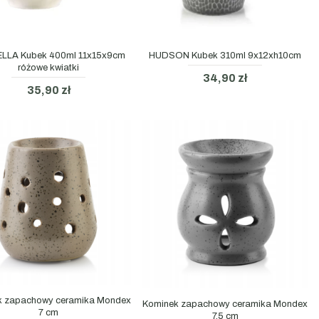
LLA Kubek 400ml 11x15x9cm
HUDSON Kubek 310ml 9x12xh10cm
różowe kwiatki
34,90 zł
35,90 zł
k zapachowy ceramika Mondex
Kominek zapachowy ceramika Mondex
7 cm
7,5 cm