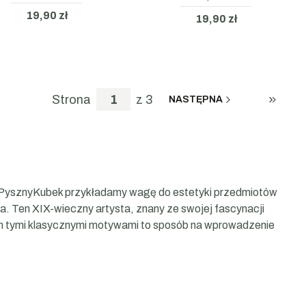
19,90 zł
19,90 zł
Strona
z 3
NASTĘPNA
PRZEJ
 W PysznyKubek przykładamy wagę do estetyki przedmiotów
. Ten XIX-wieczny artysta, znany ze swojej fascynacji
ych tymi klasycznymi motywami to sposób na wprowadzenie