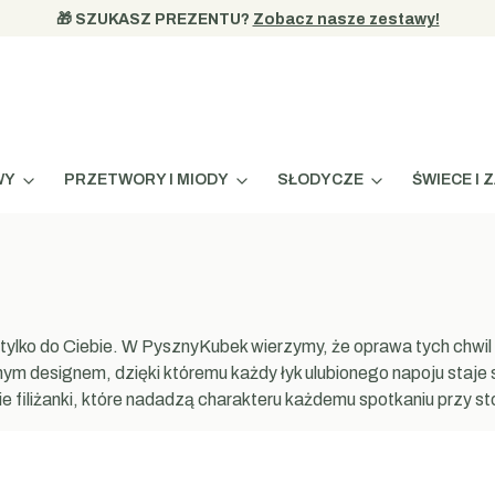
🎁 SZUKASZ PREZENTU? 
Zobacz nasze zestawy!
WY
PRZETWORY I MIODY
SŁODYCZE
ŚWIECE I 
żą tylko do Ciebie. W PysznyKubek wierzymy, że oprawa tych c
ym designem, dzięki któremu każdy łyk ulubionego napoju staje 
 filiżanki, które nadadzą charakteru każdemu spotkaniu przy st