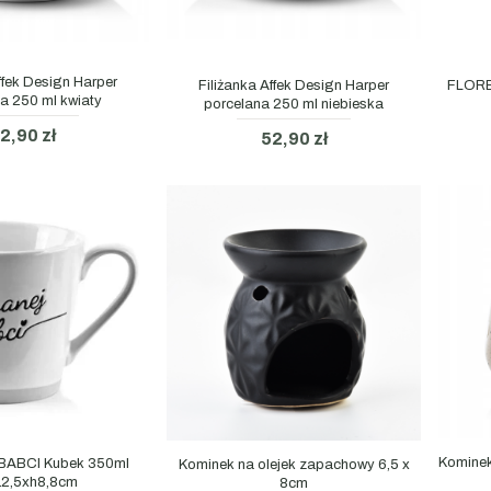
ffek Design Harper
Filiżanka Affek Design Harper
FLORE
a 250 ml kwiaty
porcelana 250 ml niebieska
2,90 zł
52,90 zł
Komine
ABCI Kubek 350ml
Kominek na olejek zapachowy 6,5 x
12,5xh8,8cm
8cm