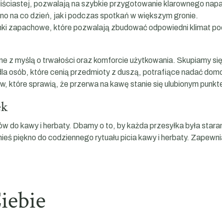
 liściastej, pozwalają na szybkie przygotowanie klarownego na
o na co dzień, jak i podczas spotkań w większym gronie.
inki zapachowe, które pozwalają zbudować odpowiedni klimat po
 z myślą o trwałości oraz komforcie użytkowania. Skupiamy się
bór dla osób, które cenią przedmioty z duszą, potrafiące nadać
, które sprawią, że przerwa na kawę stanie się ulubionym punkt
ek
ów do kawy i herbaty. Dbamy o to, by każda przesyłka była sta
ś piękno do codziennego rytuału picia kawy i herbaty. Zapewn
iebie