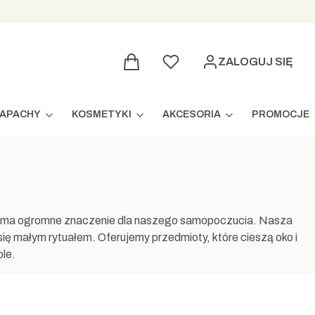
Produkty w koszyku
Ulubione
ZALOGUJ SIĘ
ZAPACHY
KOSMETYKI
AKCESORIA
PROMOCJE
hwil ma ogromne znaczenie dla naszego samopoczucia. Nasza
się małym rytuałem. Oferujemy przedmioty, które cieszą oko i
ole.