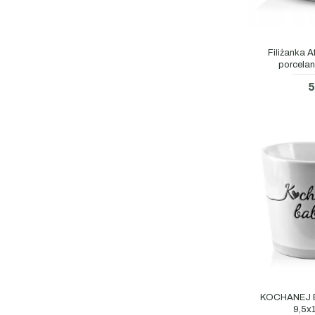
Filiżanka A
porcelan
5
KOCHANEJ B
9,5x