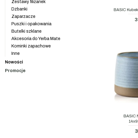
Zestawy filiżanek
Dzbanki
BASIC Kubek
Zaparzacze
3
Puszki i opakowania
Butelki szklane
Akcesoria do Yerba Mate
Kominki zapachowe
Inne
Nowości
Promocje
Koniec menu
BASIC 
14x
3