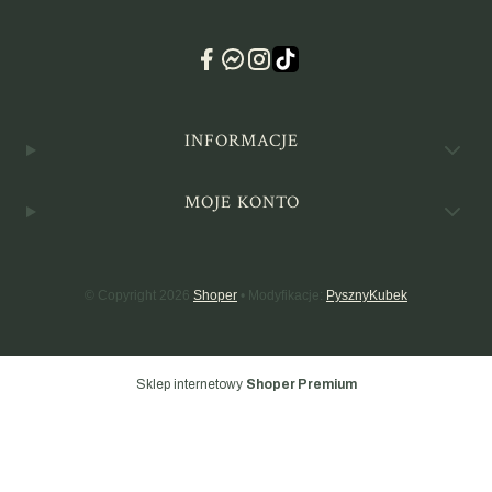
Linki w stopce
INFORMACJE
MOJE KONTO
© Copyright 2026
Shoper
• Modyfikacje:
PysznyKubek
Sklep internetowy
Shoper Premium