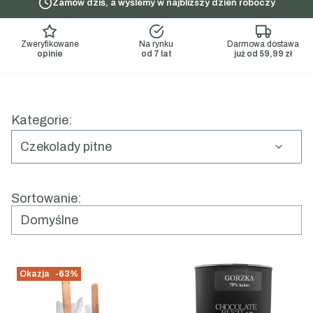
najlepszych kawiarni. Oferujemy wybór między
Zamów dziś, a wyślemy w najbliższy dzień roboczy
szlachetną czekoladą gorzką, delikatnie mleczną oraz
intrygującymi wariantami z dodatkami owocowymi, które
Zweryfikowane
Na rynku
Darmowa dostawa
wspólnie tworzą bazę dla najbardziej wykwintnych
opinie
od 7 lat
już od 59,99 zł
napojów czekoladowych.
Kategorie:
Czekolady pitne
Koniec menu
Lista produktów
Sortowanie:
Domyślne
Okazja
-63%