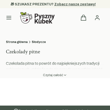
🎁 SZUKASZ PREZENTU? 
Zobacz nasze zestawy!
Produkty w kosz
Kategorie
Strona główna
Słodycze
Czekolady pitne
Czekolada pitna to powrót do najpiękniejszych tradycji
cukierniczych, gdzie liczyła się przede wszystkim jakość
surowca oraz głębia doznań sensorycznych. Kolekcja
Czytaj całość
czekolady pitne
w sklepie PysznyKubek to propozycja
dla poszukiwaczy chwil wytchnienia, w których króluje
aksamitna konsystencja i zniewalający aromat. Nasze
produkty zostały skomponowane tak, aby w domowym
zaciszu pozwolić Ci na przygotowanie napoju godnego