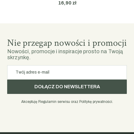
16,90 zł
czekolad pitnych, które wnoszą nową jakość do świata
słodkich napojów. Gwarantujemy profesjonalną obsługę
każdego zamówienia oraz staranne zabezpieczenie
produktów na czas transportu, abyś mógł cieszyć się ich
świeżością zaraz po otwarciu przesyłki. Zamów online i
Nie przegap nowości i promocji
odkryj, jak smakuje prawdziwa rzemieślnicza czekolada
przygotowana w Twoim własnym domu. Zapewniamy
Nowości, promocje i inspiracje prosto na Twoją
szybką dostawę i satysfakcję z jakości, która spełni
skrzynkę.
oczekiwania nawet najbardziej wymagających miłośników
czekolady.
Twój adres e-mail
DOŁĄCZ DO NEWSLETTERA
Akceptuję Regulamin serwisu oraz Politykę prywatności.