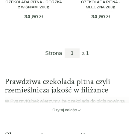
CZEKOLADA PITNA - GORZKA
CZEKOLADA PITNA -
z WIŚNIAMI 200g
MLECZNA 200g
34,90 zł
34,90 zł
Strona
z 1
Prawdziwa czekolada pitna czyli
rzemieślnicza jakość w filiżance
W PysznyKubek wierzymy, że czekolada do picia powinna
być doświadczeniem, które angażuje wszystkie zmysły.
Czytaj całość
Nasze produkty wyróżniają się wysoką koncentracją kakao
oraz naturalnymi dodatkami, co przekłada się na ich
niezwykłą gęstość i pełnię smaku. W przeciwieństwie do