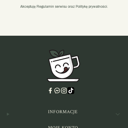
najlepiej sprawdzi się woda miękka i niechlorowana o
Akceptuję Regulamin serwisu oraz Politykę prywatności.
temperaturze między 70 a 80 stopni Celsjusza. Czas
zaparzania owocowych kompozycji powinien wynosić od 2
do 3 minut. Zalecamy stosowanie wygodnego zaparzacza,
co pozwoli na łatwe oddzielenie liści oraz kawałków
owoców od gotowego naparu. Co ciekawe, wysokiej
jakości liście możesz zaparzać nawet do 3 razy,
odkrywając nowe nuty smakowe przy każdej kolejnej
filiżance.
Wybierz owocowe orzeźwienie w
PysznyKubek
Wszystkie herbaty zielone smakowe dostępne w naszej
ofercie pochodzą wyłącznie od zaufanych i sprawdzonych
krajowych dystrybutorów. Dbamy o to, aby susz oraz
naturalne dodatki były przechowywane w optymalnych
Linki w stopce
INFORMACJE
warunkach, co pozwala zachować ich maksymalną
świeżość, intensywny zapach i niepowtarzalny charakter.
MOJE KONTO