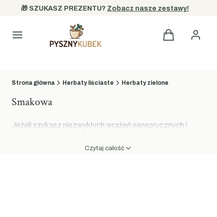
🎁 SZUKASZ PREZENTU? 
Zobacz nasze zestawy!
Kategorie
Strona główna
Herbaty liściaste
Herbaty zielone
Smakowa
Jeżeli szukasz niezwykłych wrażeń sensorycznych i
lubisz eksperymentować z tradycyjnym naparem, nasza
kolekcja spełni Twoje oczekiwania.
Herbata zielona
Czytaj całość
smakowa
to idealne połączenie szlachetnych, chińskich
liści z bogactwem naturalnych składników. W sklepie
PysznyKubek oferujemy wyjątkowe kompozycje, w
których klasyczna baza spotyka się z soczystymi
owocami, aromatycznymi przyprawami oraz barwnymi