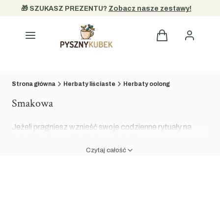
🎁 SZUKASZ PREZENTU? 
Zobacz nasze zestawy!
Kategorie
Strona główna
Herbaty liściaste
Herbaty oolong
Smakowa
Jeżeli pragniesz wznieść swoje codzienne rytuały na
zupełnie nowy poziom luksusu i szukasz
wielowymiarowych wrażeń, nasza kolekcja zachwyci
Czytaj całość
Twoje zmysły.
Herbata Oolong smakowa
to
fascynujące połączenie szlachetnych, częściowo
sfermentowanych liści herbaty niebieskiej z bogactwem
naturalnych składników. W sklepie PysznyKubek
przygotowaliśmy finezyjne kompozycje, w których