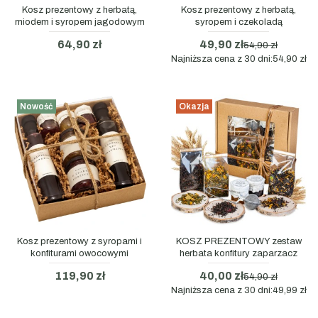
Kosz prezentowy z herbatą,
Kosz prezentowy z herbatą,
miodem i syropem jagodowym
syropem i czekoladą
64,90 zł
49,90 zł
54,90 zł
Najniższa cena z 30 dni:
54,90 zł
Nowość
Okazja
Kosz prezentowy z syropami i
KOSZ PREZENTOWY zestaw
konfiturami owocowymi
herbata konfitury zaparzacz
119,90 zł
40,00 zł
54,90 zł
Najniższa cena z 30 dni:
49,99 zł