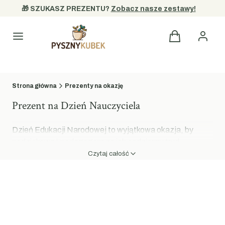
🎁 SZUKASZ PREZENTU? 
Zobacz nasze zestawy!
Kategorie
Strona główna
Prezenty na okazję
Prezent na Dzień Nauczyciela
Dzień Edukacji Narodowej to wyjątkowa okazja, by
podziękować pedagogom za ich codzienny trud,
zaangażowanie oraz cierpliwość w przekazywaniu
Czytaj całość
wiedzy. W PysznyKubek przygotowaliśmy kolekcję
zestawów upominkowych, które stanowią elegancką
formę wyrażenia wdzięczności. Nasze propozycje łączą
wysokiej jakości produkty z dbałością o estetykę,
oferując prezenty, które sprawiają prawdziwą