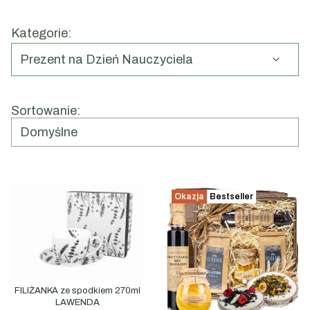
przyjemność i są piękną pamiątką wspólnie spędzonego
roku szkolnego.
Kategorie:
Prezent na Dzień Nauczyciela
Koniec menu
Lista produktów
Sortowanie:
Domyślne
Okazja
Bestseller
FILIŻANKA ze spodkiem 270ml
LAWENDA