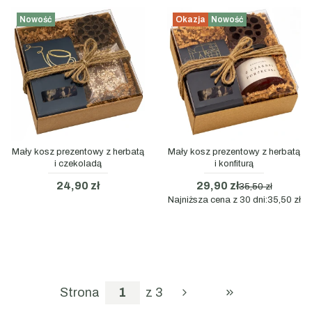
Nowość
Okazja
Nowość
Mały kosz prezentowy z herbatą
Mały kosz prezentowy z herbatą
i czekoladą
i konfiturą
24,90 zł
29,90 zł
35,50 zł
Najniższa cena z 30 dni:
35,50 zł
Strona
z 3
PRZEJDŹ DO OS