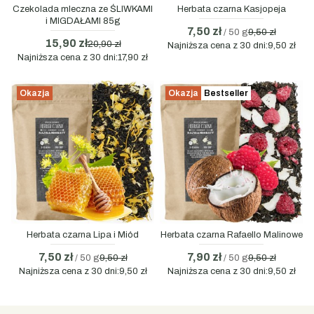
Czekolada mleczna ze ŚLIWKAMI
Herbata czarna Kasjopeja
i MIGDAŁAMI 85g
7,50 zł
/ 50 g
9,50 zł
15,90 zł
20,90 zł
Najniższa cena z 30 dni:
9,50 zł
Najniższa cena z 30 dni:
17,90 zł
Okazja
Okazja
Bestseller
Herbata czarna Lipa i Miód
Herbata czarna Rafaello Malinowe
7,50 zł
7,90 zł
/ 50 g
9,50 zł
/ 50 g
9,50 zł
Najniższa cena z 30 dni:
9,50 zł
Najniższa cena z 30 dni:
9,50 zł