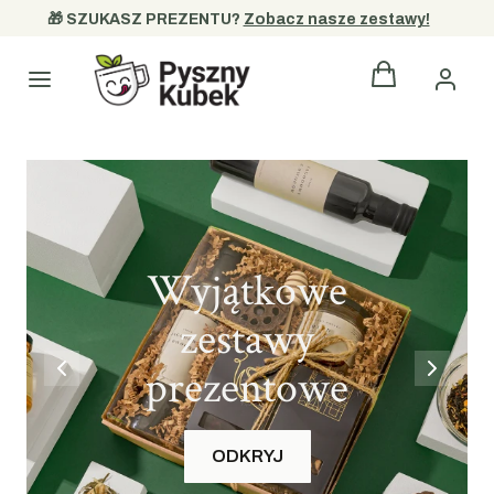
🎁 SZUKASZ PREZENTU? 
Zobacz nasze zestawy!
Produkty w kos
Kategorie
Wyjątkowe
zestawy
prezentowe
ODKRYJ