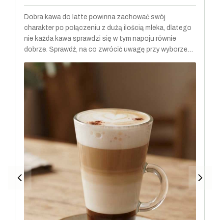
Dobra kawa do latte powinna zachować swój
Cz
charakter po połączeniu z dużą ilością mleka, dlatego
cz
nie każda kawa sprawdzi się w tym napoju równie
Sp
dobrze. Sprawdź, na co zwrócić uwagę przy wyborze
je
ziaren, jak znaczenie mają stopień palenia, gatunek i
sm
profil smakowy oraz które kawy najlepiej komponują się
z mlekiem.