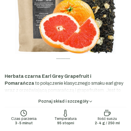
Herbata czarna Earl Grey Grapefruit i
Pomarańcza
to połączenie klasycznego smaku earl grey
wraz z orzeźwiającą pomarańczą i grapefruitem. Jest to
idealna kompozycja na poranne pobudzenie.
Poznaj skład i szczegóły
Skład:
Herbata czarna Yunnan Black, ananas,
pomarańcza kandyzowana, aromat.
Czas parzenia
Temperatura
Ilość suszu
3-5 minut
95 stopni
2-4 g / 250 ml