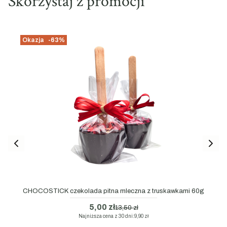
Skorzystaj z promocji
Okazja
-63%
CHOCOSTICK czekolada pitna mleczna z truskawkami 60g
5,00 zł
13,50 zł
Najniższa cena z 30 dni:
9,90 zł