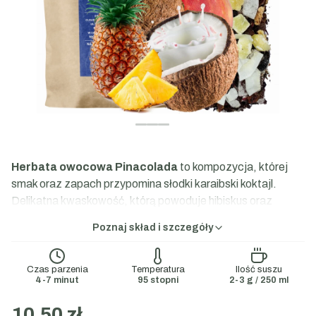
Herbata owocowa Pinacolada
to kompozycja, której
smak oraz zapach przypomina słodki karaibski koktajl.
Delikatna kwaskowość, którą powoduje hibiskus oraz
tropikalny ananas i kokos to świetne połączenie.
Poznaj skład i szczegóły
Skład:
Hibiskus, skórka róży, rodzynki, kokos, ananas,
jabłko, aromat
Czas parzenia
Temperatura
Ilość suszu
4-7 minut
95 stopni
2-3 g / 250 ml
10,50 zł