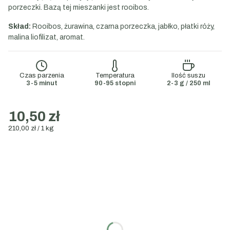
porzeczki. Bazą tej mieszanki jest rooibos.
Skład:
Rooibos, żurawina, czarna porzeczka, jabłko, płatki róży,
malina liofilizat, aromat.
Czas parzenia
Temperatura
Ilość suszu
3-5 minut
90-95 stopni
2-3 g / 250 ml
10,50 zł
210,00 zł / 1 kg
Wybierz wariant:
Poszczególne warianty mogą różnić się ceną
Wybierz gramaturę:
50g