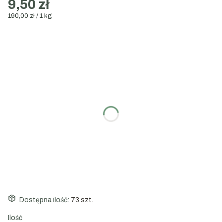
9,50 zł
190,00 zł / 1 kg
Wybierz wariant:
Poszczególne warianty mogą różnić się ceną
Wybierz gramaturę:
50g
100g
200g
1000g
Dostępna ilość:
73 szt.
Ilość