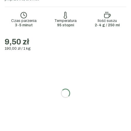
Czas parzenia
Temperatura
Ilość suszu
3-5 minut
95 stopni
2-4 g / 250 ml
9,50 zł
190,00 zł / 1 kg
Wybierz wariant:
Poszczególne warianty mogą różnić się ceną
Wybierz gramaturę:
50g
100g
200g
1000g