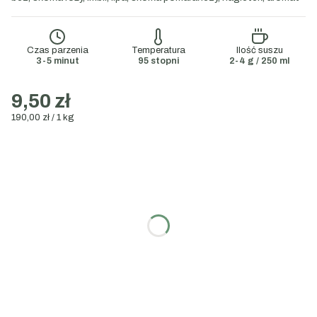
Czas parzenia
Temperatura
Ilość suszu
3-5 minut
95 stopni
2-4 g / 250 ml
9,50 zł
190,00 zł / 1 kg
Wybierz wariant:
Poszczególne warianty mogą różnić się ceną
Wybierz gramaturę:
50g
100g
200g
1000g