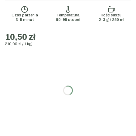
Czas parzenia
Temperatura
Ilość suszu
3-5 minut
90-95 stopni
2-3 g / 250 ml
10,50 zł
210,00 zł / 1 kg
Wybierz wariant:
Poszczególne warianty mogą różnić się ceną
Wybierz gramaturę:
50g
100g
200g
1000g