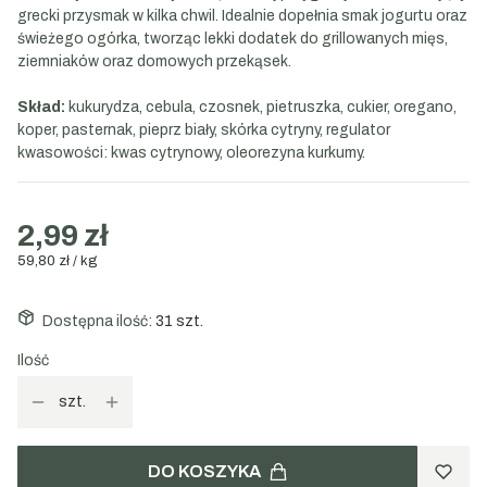
grecki przysmak w kilka chwil. Idealnie dopełnia smak jogurtu oraz
świeżego ogórka, tworząc lekki dodatek do grillowanych mięs,
ziemniaków oraz domowych przekąsek.
Skład:
kukurydza, cebula, czosnek, pietruszka, cukier, oregano,
koper, pasternak, pieprz biały, skórka cytryny, regulator
kwasowości: kwas cytrynowy, oleorezyna kurkumy.
2,99 zł
59,80 zł / kg
Dostępna ilość:
31 szt.
Ilość
szt.
DO KOSZYKA