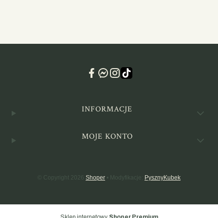
Linki w stopce
INFORMACJE
MOJE KONTO
© Copyright 2026
Shoper
• Modyfikacje:
PysznyKubek
Sklep internetowy
Shoper Premium