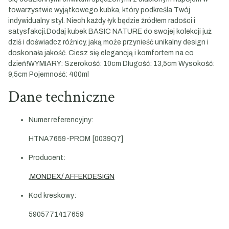
towarzystwie wyjątkowego kubka, który podkreśla Twój
indywidualny styl. Niech każdy łyk będzie źródłem radości i
satysfakcji.Dodaj kubek BASIC NATURE do swojej kolekcji już
dziś i doświadcz różnicy, jaką może przynieść unikalny design i
doskonała jakość. Ciesz się elegancją i komfortem na co
dzień!WYMIARY: Szerokość: 10cm Długość: 13,5cm Wysokość:
9,5cm Pojemność: 400ml
Dane techniczne
Numer referencyjny:
HTNA7659-PROM [0039Q7]
Producent:
.MONDEX/ AFFEKDESIGN
Kod kreskowy:
5905771417659