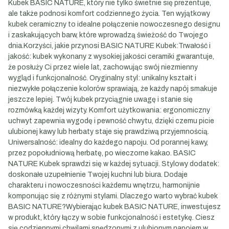
Kubek BASIC NATURE, który nie tylko świetnie się prezentuje,
ale także podnosi komfort codziennego życia. Ten wyjątkowy
kubek ceramiczny to idealne połączenie nowoczesnego designu
i zaskakujących barw, które wprowadzą świeżość do Twojego
dnia.Korzyści, jakie przynosi BASIC NATURE Kubek:Trwałość i
jakość: kubek wykonany z wysokiej jakości ceramiki gwarantuje,
że posłuży Ci przez wiele lat, zachowując swój niezmienny
wygląd i funkcjonalność. Oryginalny styl: unikalny kształt i
niezwykłe połączenie kolorów sprawiają, że każdy napój smakuje
jeszcze lepiej. Twój kubek przyciągnie uwagę i stanie się
rozmówką każdej wizyty. Komfort użytkowania: ergonomiczny
uchwyt zapewnia wygodę i pewność chwytu, dzięki czemu picie
ulubionej kawy lub herbaty staje się prawdziwą przyjemnością.
Uniwersalność: idealny do każdego napoju. Od porannej kawy,
przez popołudniową herbatę, po wieczorne kakao. BASIC
NATURE Kubek sprawdzi się w każdej sytuacji. Stylowy dodatek:
doskonałe uzupełnienie Twojej kuchni lub biura. Dodaje
charakteru i nowoczesności każdemu wnętrzu, harmonijnie
komponując się z różnymi stylami. Dlaczego warto wybrać kubek
BASIC NATURE?Wybierając kubek BASIC NATURE, inwestujesz
w produkt, który łączy w sobie funkcjonalność i estetykę. Ciesz
się codziennymi chwilami spędzonymi z ulubionym napojem w