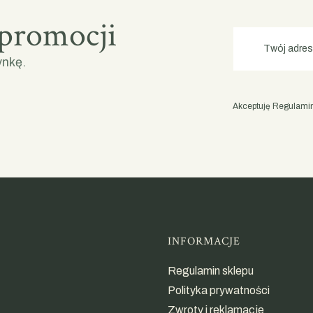
 promocji
Twój adres
ynkę.
Akceptuję Regulamin 
Linki w st
INFORMACJE
Regulamin sklepu
Polityka prywatności
Zwroty i reklamacje