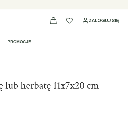
Produkty w koszyku
Ulubione
ZALOGUJ SIĘ
PROMOCJE
ę lub herbatę 11x7x20 cm