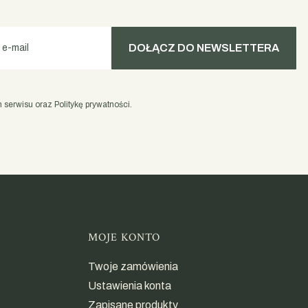
DOŁĄCZ DO NEWSLETTERA
 e-mail
serwisu oraz Politykę prywatności.
opce
MOJE KONTO
Twoje zamówienia
Ustawienia konta
Zapisane produkty