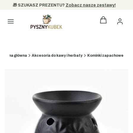
🎁 SZUKASZ PREZENTU? 
Zobacz nasze zestawy!
Produkty w kos
Kategorie
Strona główna
Akcesoria do kawy i herbaty
Kominki zapachowe