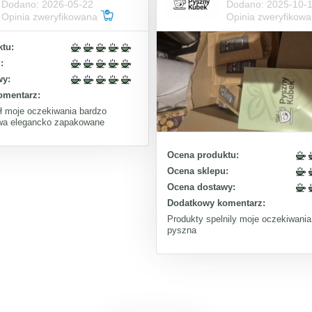
Dodano: 2026-05-22
Dodano: 2025-10-
Opinia zweryfikowana
Opinia zweryfikow
tu:
:
wy:
omentarz:
ił moje oczekiwania bardzo
wa elegancko zapakowane
Ocena produktu:
Ocena sklepu:
Ocena dostawy:
Dodatkowy komentarz:
Produkty spelnily moje oczekiwani
pyszna