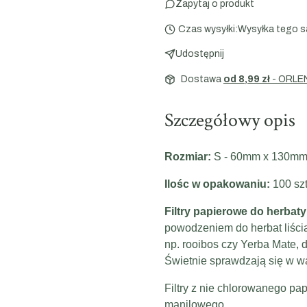
Zapytaj o produkt
Czas wysyłki:
Wysyłka tego s
Udostępnij
Dostawa
od 8,99 zł
- ORLE
Szczegółowy opis
Rozmiar:
S - 60mm x 130m
Ilośc w opakowaniu:
100 szt
Filtry papierowe do herbat
powodzeniem do herbat liści
np. rooibos czy Yerba Mate, d
Świetnie sprawdzają się w w
Filtry z nie chlorowanego p
manilowego.