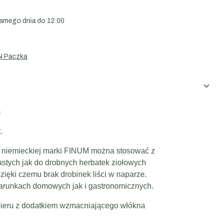
amego dnia do 12:00
N Paczka
m
.
y
niemieckiej marki FINUM można stosować z
astych jak do drobnych herbatek ziołowych
zięki czemu brak drobinek liści w naparze.
arunkach domowych jak i gastronomicznych.
apieru z dodatkiem wzmacniającego włókna