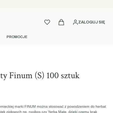
Produkty w koszyku: 0. Zobac
Ulubione
ZALOGUJ SIĘ
PROMOCJE
aty Finum (S) 100 sztuk
emieckiej marki FINUM można stosować z powodzeniem do herbat
atek ziołowych np. rooibos czy Yerba Mate, dzięki czemu brak