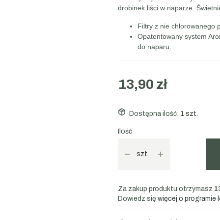
drobinek liści w naparze. Świet
Filtry z nie chlorowaneg
Opatentowany system Arom
do naparu.
13,90 zł
Dostępna ilość:
1 szt.
Ilość
szt.
Za zakup produktu otrzymasz
1
Dowiedz się
więcej o programie 