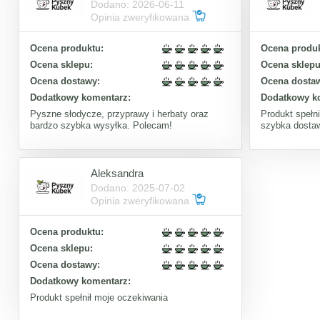
Dodano: 2026-06-11
Opinia zweryfikowana
Ocena produktu:
Ocena produk
Ocena sklepu:
Ocena sklepu
Ocena dostawy:
Ocena dosta
Dodatkowy komentarz:
Dodatkowy k
Pyszne słodycze, przyprawy i herbaty oraz
Produkt spełn
bardzo szybka wysyłka. Polecam!
szybka dosta
Aleksandra
Dodano: 2025-07-02
Opinia zweryfikowana
Ocena produktu:
Ocena sklepu:
Ocena dostawy:
Dodatkowy komentarz:
Produkt spełnił moje oczekiwania