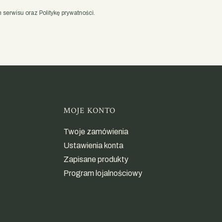
serwisu oraz Politykę prywatności.
opce
MOJE KONTO
Twoje zamówienia
Ustawienia konta
Zapisane produkty
Program lojalnościowy