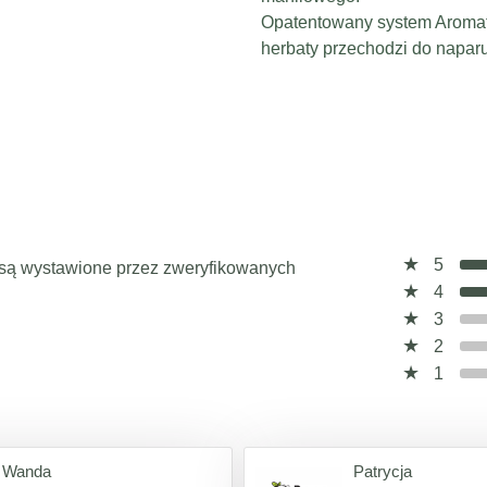
Opatentowany system Aromatr
herbaty przechodzi do naparu
5
a, są wystawione przez zweryfikowanych
4
3
2
1
Wanda
Patrycja