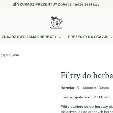
🎁 SZUKASZ PREZENTU? 
Zobacz nasze zestawy!
ZNAJDŹ SWÓJ SMAK HERBATY
PREZENTY NA OKAZJĘ
m (S) 100 sztuk
Filtry do herb
Rozmiar:
S – 60mm x 130mm
Ilośc w opakowaniu:
100 szt.
Filtry papierowe do herbaty
ni
liściastych jak do drobnych herb