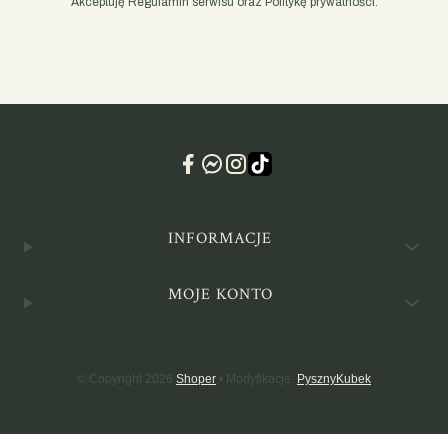
Akceptuję Regulamin serwisu oraz Politykę prywatności.
Linki w stopce
INFORMACJE
MOJE KONTO
© Copyright 2026
Shoper
• Modyfikacje:
PysznyKubek