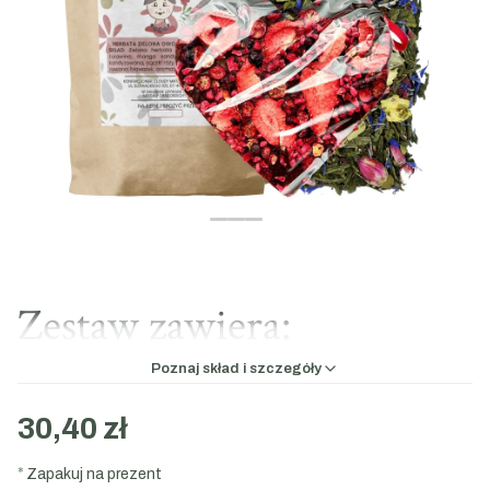
Zestaw zawiera:
Poznaj skład i szczegóły
Herbata zielona Owocowa laguna:
50g
Czekolada ciemna w kształcie serca z dodatkiem
30,40 zł
truskawki, maliny i porzeczki:
80g
*
Zapakuj na prezent
Skład produktów: