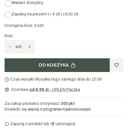
Wariant domyślny
Herbata zielona Owocowa laguna 50g:
Zielona
herbata Sencha, hibiskus, żurawina, mango kandyzowane,
Zapakuj na prezent (+ 6 zł)
(+6,00 zł)
cytryna kandyzowana, pączki róży, brzoskwinia
liofilizowana, bławatek, aromat
Dostępna ilość:
2 szt.
Czekolada gorzka w kształcie serca z dodatkiem
Ilość
truskawki, maliny i porzeczki 85g:
czekolada ciemna
(miazga kakaowa, cukier, masło kakaowe, emulgator:
szt.
lecytyna sojowa, ekstrakt waniliowy), owoce liofilizowane
w zmiennych proporcjach (truskawki, maliny, czarna
porzeczka). Masa kakaowa minimum 72%. Nie zawiera
DO KOSZYKA
glutenu.
W przypadku wyboru opcji "
Zapakuj na prezent
", którą można
Czas wysyłki:
Wysyłka tego samego dnia do 12:00
dodać do produktu podczas wyboru formy dostawy produkty
Dostawa
od 8,99 zł
- ORLEN Paczka
zostaną zapakowane w folię celofanową oraz wstążkę w
postaci sznurka jutowego i rafii.
Za zakup produktu otrzymasz
300 pkt
.
Dowiedz się
więcej o programie lojalnościowym.
Zapytaj o produkt
 lub 
udostępnij