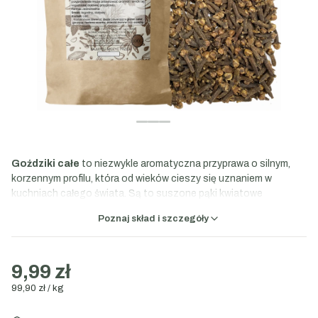
Goździki całe
to niezwykle aromatyczna przyprawa o silnym,
korzennym profilu, która od wieków cieszy się uznaniem w
kuchniach całego świata. Są to suszone pąki kwiatowe
goździkowca korzennego, które zachwycają głębią smaku i
Poznaj skład i szczegóły
rozgrzewającymi właściwościami. Goździki stanowią idealny
dodatek zarówno do dań słodkich, jak i wytrawnych. Doskonale
wzbogacają smak kompotów, grzanego wina, ponczów, a także
9,99 zł
marynat mięsnych, pieczeni oraz potraw z kapusty. To niezbędny
składnik, który nadaje potrawom szlachetnego i wyrafinowanego
99,90 zł / kg
charakteru.