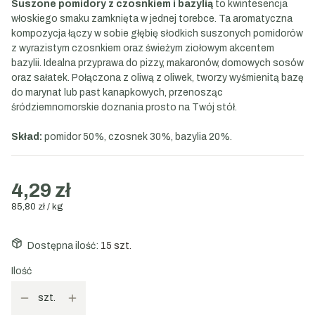
Suszone pomidory z czosnkiem i bazylią
to kwintesencja
włoskiego smaku zamknięta w jednej torebce. Ta aromatyczna
kompozycja łączy w sobie głębię słodkich suszonych pomidorów
z wyrazistym czosnkiem oraz świeżym ziołowym akcentem
bazylii. Idealna przyprawa do pizzy, makaronów, domowych sosów
oraz sałatek. Połączona z oliwą z oliwek, tworzy wyśmienitą bazę
do marynat lub past kanapkowych, przenosząc
śródziemnomorskie doznania prosto na Twój stół.
Skład:
pomidor 50%, czosnek 30%, bazylia 20%.
4,29 zł
85,80 zł / kg
Dostępna ilość:
15 szt.
Ilość
szt.