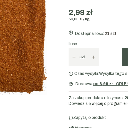
Skład:
sól, papryka słodka, kukur
2,99 zł
chili, pomidor, barwnik: ekstrakt z
59,80 zł / kg
Dostępna ilość:
21 szt.
Ilość
szt.
Czas wysyłki:
Wysyłka tego s
Dostawa
od 8,99 zł
- ORLE
Za zakup produktu otrzymasz
2
Dowiedz się
więcej o programie 
Zapytaj o produkt