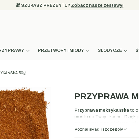
🎁 SZUKASZ PREZENTU? 
Zobacz nasze zestawy!
 PRZYPRAWY
PRZETWORY I MIODY
SŁODYCZE
Ś
YKAŃSKA 50g
PRZYPRAWA M
Przyprawa meksykańska
to o
prosto do Twojej kuchni. Dzięki 
oraz aromatycznymi ziołami, mie
Poznaj skład i szczegóły
sprawdzi się jako baza do burrito
głębię smaku i apetyczną, czerw