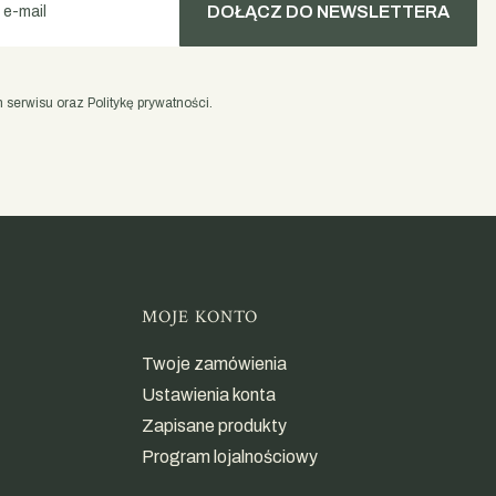
DOŁĄCZ DO NEWSLETTERA
 e-mail
serwisu oraz Politykę prywatności.
opce
MOJE KONTO
Twoje zamówienia
Ustawienia konta
Zapisane produkty
Program lojalnościowy