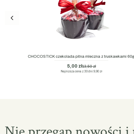
CHOCOSTICK czekolada pitna mleczna z truskawkami 60
5,00 zł
13,50 zł
Najniższa cena z 30 dni:
9,90 zł
Nie przegap nowości i