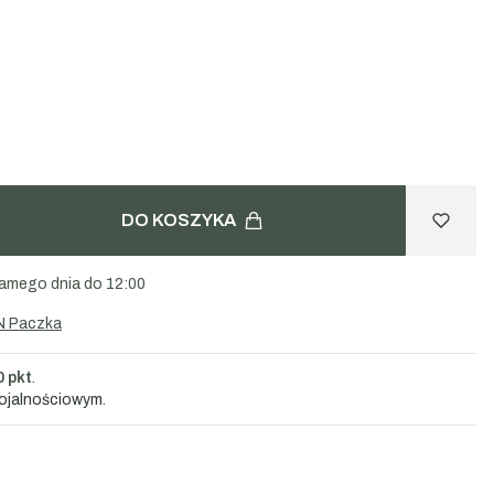
ydza, imbir, kolendra, kminek, cebula, cukier, czosnek, papryka ostra,
 papryki.
DO KOSZYKA
amego dnia do 12:00
N Paczka
0 pkt
.
lojalnościowym.