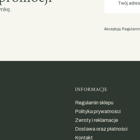
Twój adres
ynkę.
Akceptuję Regulamin 
Linki w st
INFORMACJE
Regulamin sklepu
Polityka prywatności
Zwroty i reklamacje
Dostawa oraz płatności
Kontakt