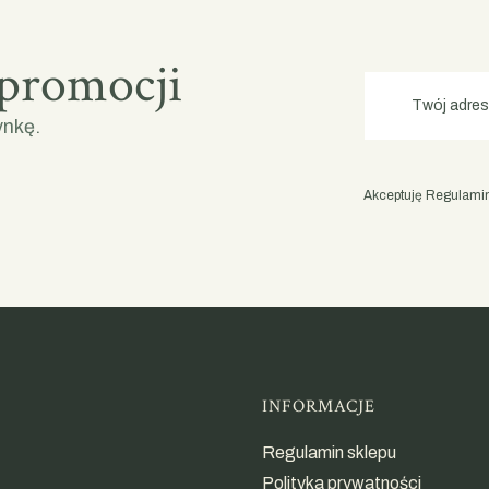
 promocji
Twój adres
ynkę.
Akceptuję Regulamin 
Linki w st
INFORMACJE
Regulamin sklepu
Polityka prywatności