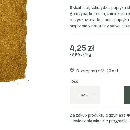
Skład:
sól, kukurydza, papryka sł
gorczyca, kolendra, kminek, majer
oczyszczona, kurkuma, papryka o
pieprz biały, naturalny barwnik ek
4,25 zł
42,50 zł / kg
Dostępna ilość:
10 szt.
Ilość
szt.
Za zakup produktu otrzymasz
4
Dowiedz się
więcej o programie 