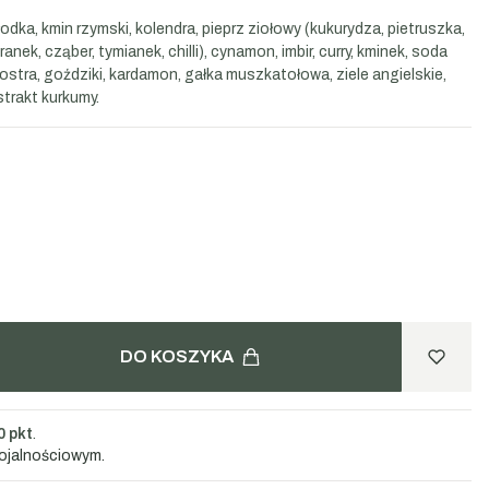
odka, kmin rzymski, kolendra, pieprz ziołowy (kukurydza, pietruszka,
anek, cząber, tymianek, chilli), cynamon, imbir, curry, kminek, soda
stra, goździki, kardamon, gałka muszkatołowa, ziele angielskie,
strakt kurkumy.
DO KOSZYKA
0 pkt
.
lojalnościowym.