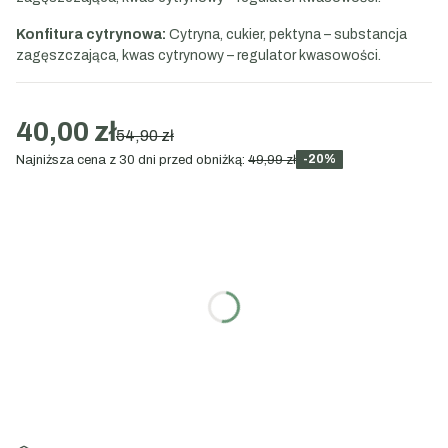
Konfitura cytrynowa:
Cytryna, cukier, pektyna – substancja
zagęszczająca, kwas cytrynowy – regulator kwasowości.
40,00 zł
54,90 zł
-20%
Najniższa cena z 30 dni przed obniżką:
49,99 zł
Wybierz wariant:
Poszczególne warianty mogą różnić się ceną
Nie
Tak
(+5,50 zł)
Treść karteczki
Opcjonalne