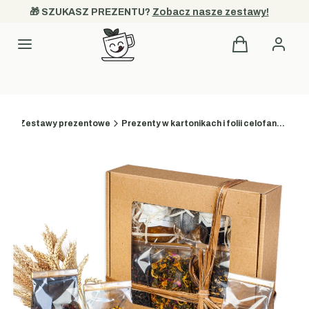
🎁 SZUKASZ PREZENTU? 
Zobacz nasze zestawy!
Produkty w kos
Kategorie
na
Zestawy prezentowe
Prezenty w kartonikach i folii celofanowej