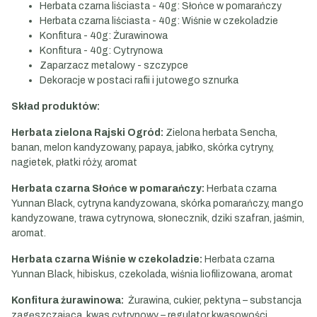
Herbata czarna liściasta - 40g: Słońce w pomarańczy
Herbata czarna liściasta - 40g: Wiśnie w czekoladzie
Konfitura - 40g: Żurawinowa
Konfitura - 40g: Cytrynowa
Zaparzacz metalowy - szczypce
Dekoracje w postaci rafii i jutowego sznurka
Skład produktów:
Herbata zielona Rajski Ogród:
Zielona herbata Sencha,
banan, melon kandyzowany, papaya, jabłko, skórka cytryny,
nagietek, płatki róży, aromat
Herbata czarna Słońce w pomarańczy:
Herbata czarna
Yunnan Black, cytryna kandyzowana, skórka pomarańczy, mango
kandyzowane, trawa cytrynowa, słonecznik, dziki szafran, jaśmin,
aromat.
Herbata czarna Wiśnie w czekoladzie:
Herbata czarna
Yunnan Black, hibiskus, czekolada, wiśnia liofilizowana, aromat
Konfitura żurawinowa:
Żurawina, cukier, pektyna – substancja
zagęszczająca, kwas cytrynowy – regulator kwasowości.