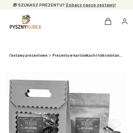
🎁 SZUKASZ PREZENTU? 
Zobacz nasze zestawy!
na
Zestawy prezentowe
Prezenty w kartonikach i folii celofanowej