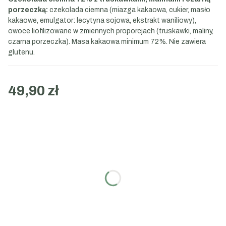
porzeczką:
czekolada ciemna (miazga kakaowa, cukier, masło
kakaowe, emulgator: lecytyna sojowa, ekstrakt waniliowy),
owoce liofilizowane w zmiennych proporcjach (truskawki, maliny,
czarna porzeczka). Masa kakaowa minimum 72%. Nie zawiera
glutenu.
49,90 zł
Wybierz wariant:
Poszczególne warianty mogą różnić się ceną
Nie
Tak
(+5,50 zł)
Treść karteczki
Opcjonalne