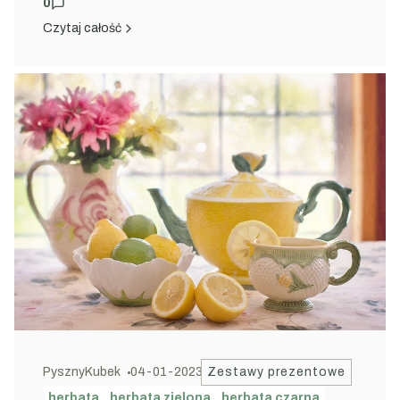
0
Czytaj całość
PysznyKubek
04-01-2023
Zestawy prezentowe
herbata
herbata zielona
herbata czarna