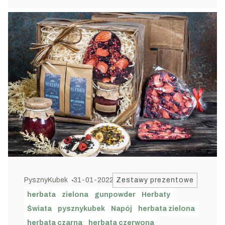
PysznyKubek
31-01-2022
Zestawy prezentowe
herbata
zielona
gunpowder
Herbaty
Świata
pysznykubek
Napój
herbata zielona
herbata czarna
herbata czerwona