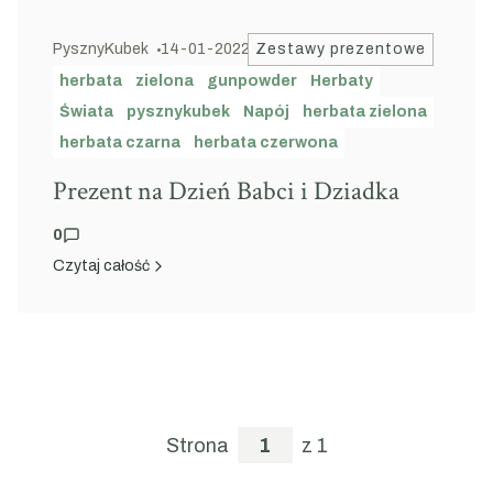
PysznyKubek
14-01-2022
Zestawy prezentowe
herbata
zielona
gunpowder
Herbaty
Świata
pysznykubek
Napój
herbata zielona
herbata czarna
herbata czerwona
Prezent na Dzień Babci i Dziadka
0
Czytaj całość
Strona
z 1