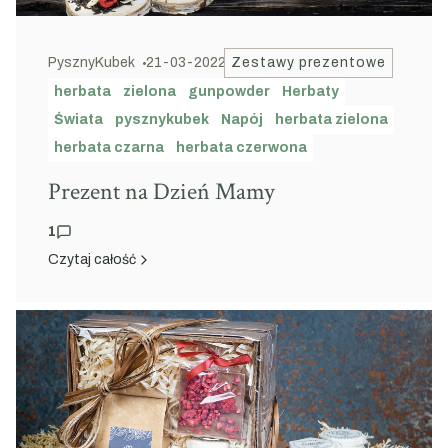
PysznyKubek
21-03-2022
Zestawy prezentowe
herbata
zielona
gunpowder
Herbaty
Świata
pysznykubek
Napój
herbata zielona
herbata czarna
herbata czerwona
Prezent na Dzień Mamy
1
Czytaj całość