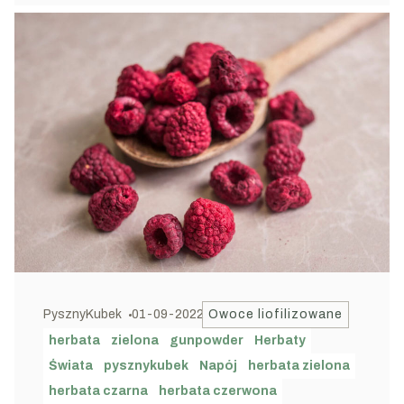
PysznyKubek
01-09-2022
Owoce liofilizowane
herbata
zielona
gunpowder
Herbaty
Świata
pysznykubek
Napój
herbata zielona
herbata czarna
herbata czerwona