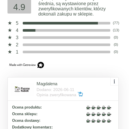
średnia, są wystawione przez
4.9
zweryfikowanych klientów, którzy
dokonali zakupu w sklepie.
5
(77)
4
(13)
3
(0)
2
(0)
1
(0)
Magdalena
Dodano: 2026-06-11
Opinia zweryfikowana
Ocena produktu:
Ocena sklepu:
Ocena dostawy:
Dodatkowy komentarz: