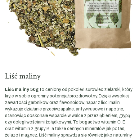
Liść maliny
Liść maliny 50g
to ceniony od pokoleń surowiec zielarski, który
kryje w sobie ogromny potencjał prozdrowotny. Dzięki wysokiej
zawartości garbników oraz flawonoidów, napar z liści malin
wykazuje działanie przeciwzapalne, antywirusowe i napotne,
stanowiąc doskonałe wsparcie w walce z przeziębieniem, grypą
czy dolegliwościami żołądkowymi. To bogactwo witamin C, E
oraz witamin z grupy B, a także cennych minerałów jak potas,
żelazo i magnez. Liść maliny sprawdza się również jako naturalny