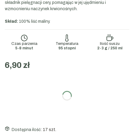
składnik pielęgnacji cery, pomagając w jej ujędrnieniu i
wzmocnieniu naczynek krwionośnych.
Skład:
100% liść maliny.
Czas parzenia
Temperatura
Ilość suszu
5-8 minut
95 stopni
2-3 g / 250 ml
6,90 zł
Wybierz wariant:
Poszczególne warianty mogą różnić się ceną
Wybierz gramaturę:
50g
Dostępna ilość:
17 szt.