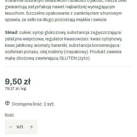
starannie dobranym składnikom i dbałości o jakość, nasze żelki
gwarantują satysfakcję nawet najbardziej wymagającym
łasuchom. Szczelne opakowanie z zamknięciem strunowym
sprawia, że żelki na długo pozostają miękkie i świeże.
Skład:
cukier, syrop glukozowy, substancja zagęszczająca:
żelatyna wieprzowa, regulator kwasowości: kwas cytrynowy,
kwas jabłkowy, aromaty, barwniki, substancja konserwująca:
sorbinian potasu, olej roślinny (rzepakowy). Produkt zawiera
mąkę zbożową zawierającą GLUTEN (żyto).
9,50 zł
79,17 zł / kg
Dostępna ilość:
1 szt.
Ilość
szt.