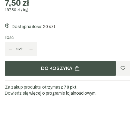
7,50 zł
gładki i łatwy do smarowania, stanowiąc pyszne połączenie
187,50 zł / kg
naturalnej słodyczy z owocowym akcentem liofilizowanej maliny.
Składniki:
miód nektarowy wielokwiatowy 97%, malina
Dostępna ilość:
20 szt.
liofilizowana.
Ilość
szt.
DO KOSZYKA
Za zakup produktu otrzymasz
70 pkt
.
Dowiedz się
więcej o programie lojalnościowym.