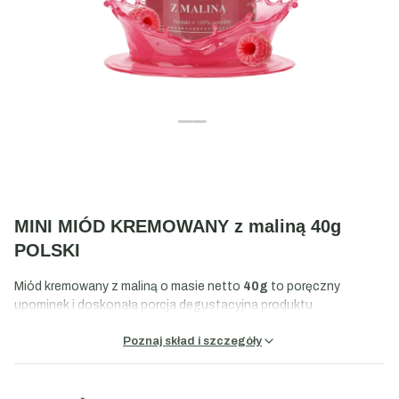
MINI MIÓD KREMOWANY z maliną 40g
POLSKI
Miód kremowany z maliną o masie netto
40g
to poręczny
upominek i doskonała porcja degustacyjna produktu
pszczelarskiego, który dzięki specjalnemu procesowi
Poznaj skład i szczegóły
krystalizacji zyskuje idealnie kremową konsystencję. Proces ten
polega na kontrolowanym krystalizowaniu miodu, co zapobiega
tworzeniu się dużych kryształów, które są charakterystyczne dla
tradycyjnych wyrobów. Dzięki temu miód staje się aksamitnie