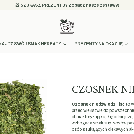
🎁 SZUKASZ PREZENTU? 
Zobacz nasze zestawy!
NAJDŹ SWÓJ SMAK HERBATY
PREZENTY NA OKAZJĘ
CZOSNEK NI
Czosnek niedźwiedzi liść
to w
przeciwieństwie do powszechnie 
charakteryzują się łagodniejszą
wzbogaca smak zup, sosów, past
osób szukających ciekawych ak