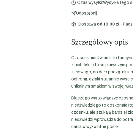
Czas wysyłki:
Wysyłka tego s
Udostępnij
Dostawa
od 13,90 zł
- Pacz
Szczegółowy opis
Czosnek niedźwiedzi to fascynują
z nich, liście te są pierwszym p
zimowego, co dało początek ich 
ochroną, dzięki starannie wyse
unikalnym smakiem w swojej włas
Dlaczego warto włączyć czosne
niedźwiedziego to doskonałe roz
czosnku, ale szukają bardziej zi
niedźwiedzi wprowadza do potraw
dania w wykwintne posiłki.