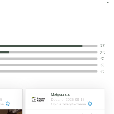
(77)
(13)
(0)
(0)
(0)
Małgorzata
15
Dodano: 2025-09-18
ana
Opinia zweryfikowana