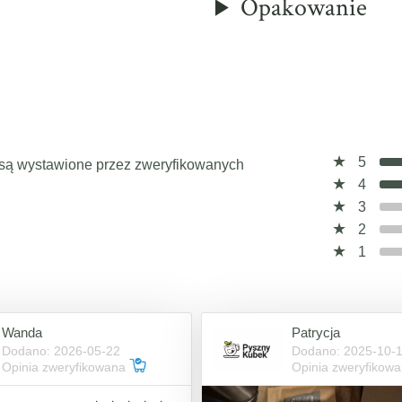
Opakowanie
5
a, są wystawione przez zweryfikowanych
4
3
2
1
Wanda
Patrycja
Dodano: 2026-05-22
Dodano: 2025-10-
Opinia zweryfikowana
Opinia zweryfikow