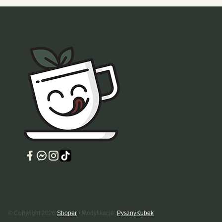
© Copyright 2026
Shoper
• Modyfikacje:
PysznyKubek