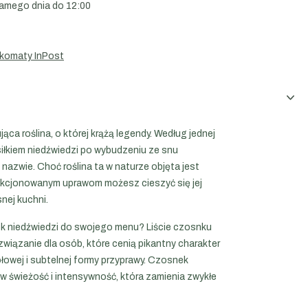
amego dnia do 12:00
komaty InPost
ca roślina, o której krążą legendy. Według jednej
osiłkiem niedźwiedzi po wybudzeniu ze snu
nazwie. Choć roślina ta w naturze objęta jest
lekcjonowanym uprawom możesz cieszyć się jej
nej kuchni.
k niedźwiedzi do swojego menu? Liście czosnku
wiązanie dla osób, które cenią pikantny charakter
ołowej i subtelnej formy przyprawy. Czosnek
 świeżość i intensywność, która zamienia zwykłe