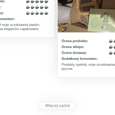
tu:
:
wy:
omentarz:
ił moje oczekiwania bardzo
wa elegancko zapakowane
Ocena produktu:
Ocena sklepu:
Ocena dostawy:
Dodatkowy komentarz:
Produkty spelnily moje oczekiwani
pyszna
Więcej opinii