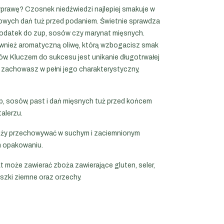
zyprawę? Czosnek niedźwiedzi najlepiej smakuje w
owych dań tuż przed podaniem. Świetnie sprawdza
odatek do zup, sosów czy marynat mięsnych.
wnież aromatyczną oliwę, którą wzbogacisz smak
w. Kluczem do sukcesu jest unikanie długotrwałej
u zachowasz w pełni jego charakterystyczny,
, sosów, past i dań mięsnych tuż przed końcem
alerzu.
eży przechowywać w suchym i zaciemnionym
m opakowaniu.
t może zawierać zboża zawierające gluten, seler,
szki ziemne oraz orzechy.