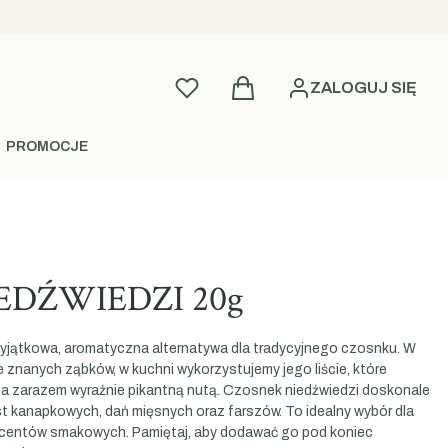
Produkty w koszyku: 0. Zobac
Ulubione
ZALOGUJ SIĘ
PROMOCJE
EDŹWIEDZI 20g
yjątkowa, aromatyczna alternatywa dla tradycyjnego czosnku. W
znanych ząbków, w kuchni wykorzystujemy jego liście, które
, a zarazem wyraźnie pikantną nutą. Czosnek niedźwiedzi doskonale
 kanapkowych, dań mięsnych oraz farszów. To idealny wybór dla
centów smakowych. Pamiętaj, aby dodawać go pod koniec