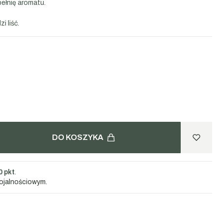
ełnię aromatu.
 liść.
DO KOSZYKA
0 pkt
.
lojalnościowym.