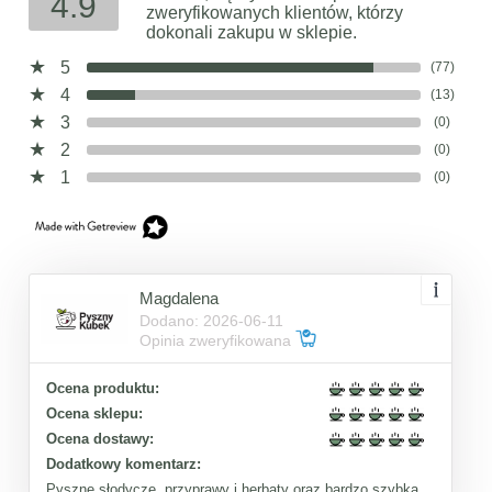
4.9
zweryfikowanych klientów, którzy
dokonali zakupu w sklepie.
5
(77)
4
(13)
3
(0)
2
(0)
1
(0)
Magdalena
Dodano: 2026-06-11
Opinia zweryfikowana
Ocena produktu:
Ocena sklepu:
Ocena dostawy:
Dodatkowy komentarz:
Pyszne słodycze, przyprawy i herbaty oraz bardzo szybka