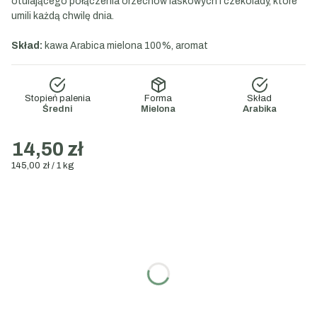
otulającego połączenia orzechów laskowych i czekolady, które
umili każdą chwilę dnia.
Skład:
kawa Arabica mielona 100%, aromat
Stopień palenia
Forma
Skład
Średni
Mielona
Arabika
14,50 zł
145,00 zł / 1 kg
Wybierz wariant:
Poszczególne warianty mogą różnić się ceną
Wybierz gramaturę:
100g
200g