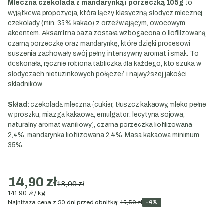
Mleczna czekolada z mandarynką i porzeczką 105g
to
wyjątkowa propozycja, która łączy klasyczną słodycz mlecznej
czekolady (min. 35% kakao) z orzeźwiającym, owocowym
akcentem. Aksamitna baza została wzbogacona o liofilizowaną
czarną porzeczkę oraz mandarynkę, które dzięki procesowi
suszenia zachowały swój pełny, intensywny aromat i smak. To
doskonała, ręcznie robiona tabliczka dla każdego, kto szuka w
słodyczach nietuzinkowych połączeń i najwyższej jakości
składników.
Skład:
czekolada mleczna (cukier, tłuszcz kakaowy, mleko pełne
w proszku, miazga kakaowa, emulgator: lecytyna sojowa,
naturalny aromat waniliowy), czarna porzeczka liofilizowana
2,4%, mandarynka liofilizowana 2,4%. Masa kakaowa minimum
35%.
14,90 zł
18,90 zł
141,90 zł / kg
-4%
Najniższa cena z 30 dni przed obniżką:
15,50 zł