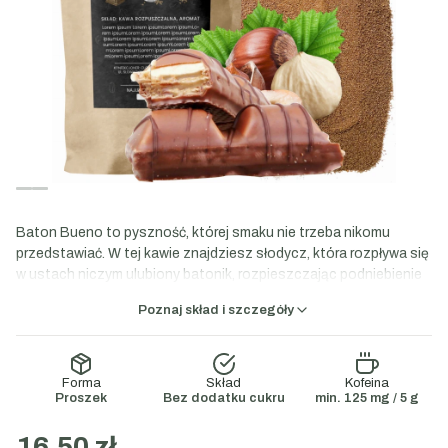
Baton Bueno to pyszność, której smaku nie trzeba nikomu
przedstawiać. W tej kawie znajdziesz słodycz, która rozpływa się
w ustach niczym ulubiony batonik, rozpieszczając podniebienie
kremowo-orzechowym aromatem oblanym delikatną, mleczną
Poznaj skład i szczegóły
czekoladą. To propozycja idealna dla wszystkich amatorów
słodkości, którzy chcą pozwolić sobie na odrobinę rozkoszy
podczas codziennego rytuału parzenia kawy.
Forma
Skład
Kofeina
Proszek
Bez dodatku cukru
min. 125 mg / 5 g
Skład:
kawa rozpuszczalna naturalna, aromat
16,50 zł