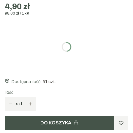
4,90 zł
98,00 zł / 1 kg
Wybierz wariant:
Poszczególne warianty mogą różnić się ceną
Wybierz ilość:
1 sztuka
3 sztuki (op. zbiorowe)
(+200%)
Dostępna ilość:
41 szt.
Ilość
szt.
DO KOSZYKA