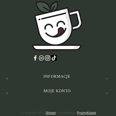
Linki w stopce
INFORMACJE
MOJE KONTO
© Copyright 2026
Shoper
• Modyfikacje:
PysznyKubek