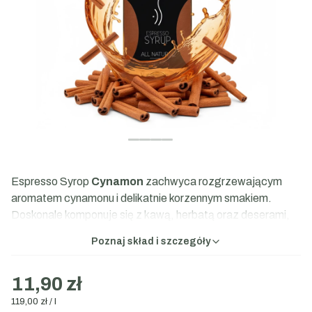
Espresso Syrop
Cynamon
zachwyca rozgrzewającym
aromatem cynamonu i delikatnie korzennym smakiem.
Doskonale komponuje się z kawą, herbatą oraz deserami,
nadając im wyjątkowy, przytulny charakter.
Poznaj skład i szczegóły
Skład:
cukier, woda, naturalny ekstrakt z kory
11,90 zł
cynamonowej, witamina C.
Pojemność:
100 ml
119,00 zł / l