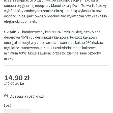
rozgrzewające, tworzą unikatową kompozycję smakową w
ramach oryginalnej receptury Manufaktury Doti. To wartościowy
wybór, który zachwyca rzemieślniczą jakością wykonania bez
dodatku oleju palmowego. Idealny jako wykwintna przekąska lub
elegancki upominek.
Składniki:
kandyzowany imbir 53% (imbir, cukier), czekolada
deserowa 45% (cukier, miazga kakaowa, tłuszcz kakaowy,
emulgator: lecytyny z soi, aromat: wanilina), kakao 2% (kakao,
regulator kwasowości: E501i). Czekolada: masa kakaowa
minimum 43%. Może zawierać orzeszki ziemne, inne orzechy i
mleko.
14,90 zł
149,00 zł / kg
Dostępna ilość:
4 szt.
Ilość