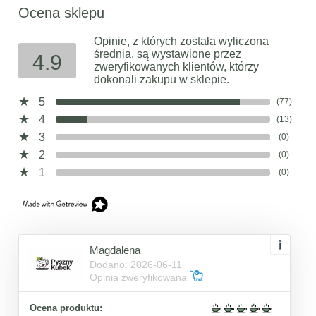
Ocena sklepu
Opinie, z których została wyliczona
średnia, są wystawione przez
4.9
zweryfikowanych klientów, którzy
dokonali zakupu w sklepie.
5
(77)
4
(13)
3
(0)
2
(0)
1
(0)
Magdalena
Dodano: 2026-06-11
Opinia zweryfikowana
Ocena produktu: