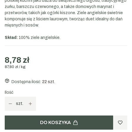
polskiej kuchni jako baza do świątecznego bigosu, tradycyjnego
żurku, barszczu czerwonego, a także domowych marynat i
przetworów, takich jak ogórki kiszone. Ziele angielskie świetnie
komponuje się z liściem laurowym, tworząc duet idealny do dań
mięsnych i sosów.
Skład:
100% ziele angielskie.
8,78 zł
87,80 zł / kg
Dostępna ilość:
22 szt.
Ilość
szt.
DO KOSZYKA