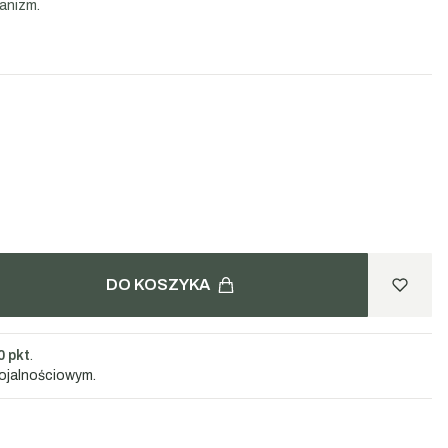
ganizm.
DO KOSZYKA
0 pkt
.
lojalnościowym.