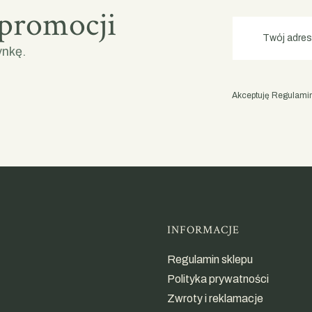
 promocji
Twój adres
ynkę.
Akceptuję Regulamin 
Linki w st
INFORMACJE
Regulamin sklepu
Polityka prywatności
Zwroty i reklamacje