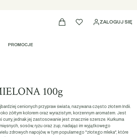
Ulubione
ZALOGUJ SIĘ
PROMOCJE
ELONA 100g
jbardziej cenionych przypraw świata, nazywana często złotem Indii.
ęboko żółtym kolorem oraz wyrazistym, korzennym aromatem. Jest
 curry, jednak jej zastosowanie jest znacznie szersze. Kurkuma
ięsnych, sosów, ryżu oraz zup, nadając im wyjątkowego
ielu zdrowych napojów, w tym popularnego "złotego mleka", które