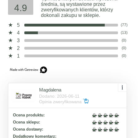
średnia, są wystawione przez
4.9
zweryfikowanych klientów, którzy
dokonali zakupu w sklepie.
5
(77)
4
(13)
3
(0)
2
(0)
1
(0)
Magdalena
Dodano: 2026-06-11
Opinia zweryfikowana
Ocena produktu:
Ocena sklepu:
Ocena dostawy:
Dodatkowy komentarz: