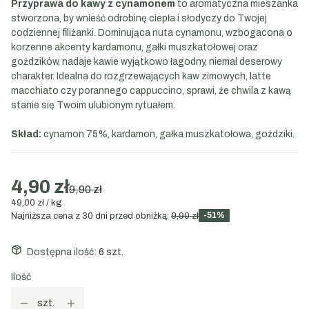
Przyprawa do kawy z cynamonem
to aromatyczna mieszanka
stworzona, by wnieść odrobinę ciepła i słodyczy do Twojej
codziennej filiżanki. Dominująca nuta cynamonu, wzbogacona o
korzenne akcenty kardamonu, gałki muszkatołowej oraz
goździków, nadaje kawie wyjątkowo łagodny, niemal deserowy
charakter. Idealna do rozgrzewających kaw zimowych, latte
macchiato czy porannego cappuccino, sprawi, że chwila z kawą
stanie się Twoim ulubionym rytuałem.
Skład:
cynamon 75%, kardamon, gałka muszkatołowa, goździki.
4,90 zł
9,90 zł
49,00 zł / kg
-51%
Najniższa cena z 30 dni przed obniżką:
9,90 zł
Dostępna ilość:
6 szt.
Ilość
szt.